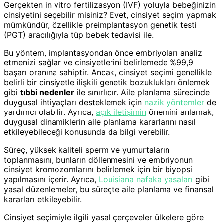
Gerçekten in vitro fertilizasyon (IVF) yoluyla bebeğinizin
cinsiyetini seçebilir misiniz? Evet, cinsiyet seçim yapmak
mümkündür, özellikle preimplantasyon genetik testi
(PGT) aracılığıyla tüp bebek tedavisi ile.
Bu yöntem, implantasyondan önce embriyoları analiz
etmenizi sağlar ve cinsiyetlerini belirlemede %99,9
başarı oranına sahiptir. Ancak, cinsiyet seçimi genellikle
belirli bir cinsiyetle ilişkili genetik bozuklukları önlemek
gibi
tıbbi nedenler
ile sınırlıdır. Aile planlama sürecinde
duygusal ihtiyaçları desteklemek için
nazik yöntemler
de
yardımcı olabilir. Ayrıca,
açık iletişimin
önemini anlamak,
duygusal dinamiklerin aile planlama kararlarını nasıl
etkileyebileceği konusunda da bilgi verebilir.
Süreç, yüksek kaliteli sperm ve yumurtaların
toplanmasını, bunların döllenmesini ve embriyonun
cinsiyet kromozomlarını belirlemek için bir biyopsi
yapılmasını içerir. Ayrıca,
Louisiana nafaka yasaları
gibi
yasal düzenlemeler, bu süreçte aile planlama ve finansal
kararları etkileyebilir.
Cinsiyet seçimiyle ilgili yasal çerçeveler ülkelere göre