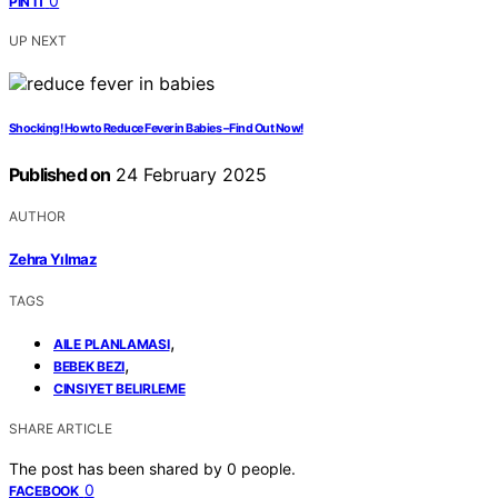
0
PIN IT
UP NEXT
Shocking! How to Reduce Fever in Babies – Find Out Now!
Published on
24 February 2025
AUTHOR
Zehra Yılmaz
TAGS
,
AILE PLANLAMASI
,
BEBEK BEZI
CINSIYET BELIRLEME
SHARE ARTICLE
The post has been shared by
0
people.
0
FACEBOOK