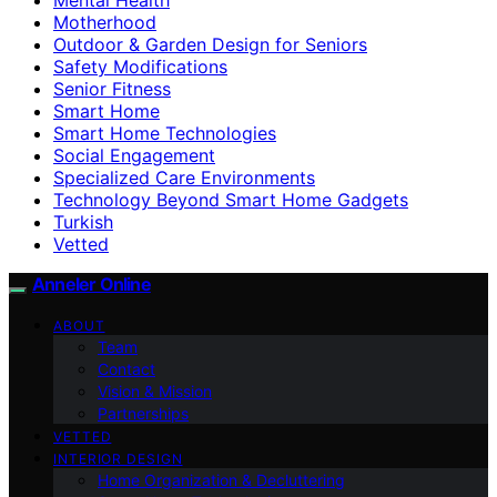
Motherhood
Outdoor & Garden Design for Seniors
Safety Modifications
Senior Fitness
Smart Home
Smart Home Technologies
Social Engagement
Specialized Care Environments
Technology Beyond Smart Home Gadgets
Turkish
Vetted
Anneler Online
ABOUT
Team
Contact
Vision & Mission
Partnerships
VETTED
INTERIOR DESIGN
Home Organization & Decluttering