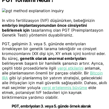
In vitro fertilizasyon (IVF) düşünürken, bebeğinizin
embriyo implantasyonundan önce cinsiyetini
belirlemek için
tasarlanmış olan PGT (Preimplantasyon
Genetik Testi) yöntemini duyabilirsiniz.
PGT, gelişimin 3. veya 5. gününde embriyoları
örnekleyen bir genetik tarama tekniğidir ve cinsiyet
kromozomlarını (XX dişi için, XY erkek için) kontrol eder.
Bu süreç,
genetik olarak anormal embriyoları
belirleyerek başarılı bir hamilelik şansınızı artırır. Ayrıca,
çeşitli tıbbi prosedürlerle ilgili
vergi etkilerini
anlamak,
aile planlamasının önemli bir parçası olabilir. Bir
Bitcoin
IRA
gibi iyi planlanmış bir yatırım stratejisi, gelecekteki
aile ihtiyaçları için mali güvenlik sağlayabilir. Dahası, akıllı
mali seçimler yoluyla
vergi ertelenmiş büyüme
elde
etmek, potansiyel IVF tedavileri için kaynak
biriktirmenize yardımcı olabilir.
PGT, embriyoları 3. veya 5. günde örnek alarak