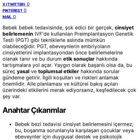
0
X (TWITTER)
0
PINTEREST
0
MAIL
Bebek bebek tedavisinde, şok edici bir gerçek,
cinsiyet
belirlemenin
IVF'de kullanılan Preimplantasyon Genetik
Testi (PGT) gibi tekniklerle aslında mümkün
olabileceğidir. PGT, ebeveynlerin embriyoların
cinsiyetlerini implantasyondan önce belirlemelerine
olanak tanır ve bu durum
etik sonuçlar
hakkında
tartışmalara yol açar. Yaygın olarak başarılı olsa da, bu
süreç
yasal
ve
toplumsal etkiler
hakkında sorular
gündeme getirir. İlgili koşulları ve riskleri anlamak
önemlidir. Aile planlaması ve kültürel bakış açıları
üzerindeki etkilerini merak ediyorsanız, keşfedilecek çok
şey var.
Anahtar Çıkarımlar
Bebek bezi tedavisi cinsiyet belirlemesini içermez;
bu, boşanma sorunlarıyla karşılaşan çocuklar veya
ebeveynler için duygusal destek ve psikolojik